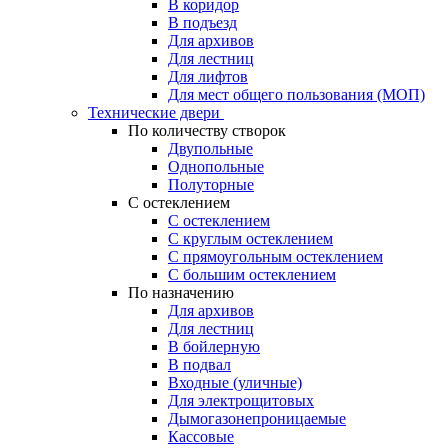
В коридор
В подъезд
Для архивов
Для лестниц
Для лифтов
Для мест общего пользования (МОП)
Технические двери
По количеству створок
Двупольные
Однопольные
Полуторные
С остеклением
С остеклением
С круглым остеклением
С прямоугольным остеклением
С большим остеклением
По назначению
Для архивов
Для лестниц
В бойлерную
В подвал
Входные (уличные)
Для электрощитовых
Дымогазонепроницаемые
Кассовые