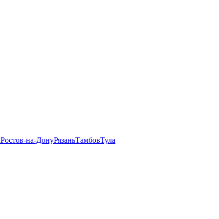
л
Ростов-на-Дону
Рязань
Тамбов
Тула