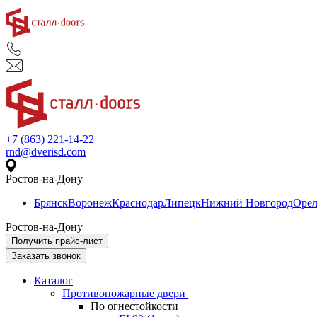
+7 (863) 221-14-22
rnd@dverisd.com
Ростов-на-Дону
Брянск
Воронеж
Краснодар
Липецк
Нижний Новгород
Оре
Ростов-на-Дону
Получить прайс-лист
Заказать звонок
Каталог
Противопожарные двери
По огнестойкости