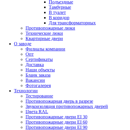
Подъездные
Тамбурные
В туалет
В коридор
Для трансформаторных
Противопожарные люки
Технические люки
Квартирные двери
О заводе
Филиалы компании
Опт
Сертификаты
Доставка
Наши объекты
Бланк заказа
Вакансии
Фотогалерея
Технологии
Тестирование
Противопожарная дверь в разрезе
Звукоизоляция противопожарных дверей
Цвета RAL
Противопожарные двери EI 30
Противопожарные двери EI 60
Противопожарные двери EI 90