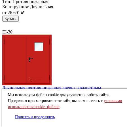
Тип:
Противопожарная
Конструкция:
Двупольная
от
26 691 ₽
Купить
EI-30
Двупольная противопожарная дверь с квадратным
остеклением ДПМО-2 EIW 30
Мы используем файлы cookie для улучшения работы сайта.
В наличии
Продолжая просматривать этот сайт, вы соглашаетесь с
условиями
Огнестойкость:
EI-30
использования cookie–файлов
.
Тип:
Противопожарная
Конструкция:
Двупольная
Принять и продолжить
от
26 691 ₽
Купить