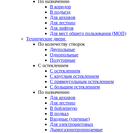
По назначению
В коридор
В подъезд
Для архивов
Для лестниц
Для лифтов
Для мест общего пользования (МОП)
Технические двери
По количеству створок
Двупольные
Однопольные
Полуторные
С остеклением
С остеклением
С круглым остеклением
С прямоугольным остеклением
С большим остеклением
По назначению
Для архивов
Для лестниц
В бойлерную
В подвал
Входные (уличные)
Для электрощитовых
Дымогазонепроницаемые