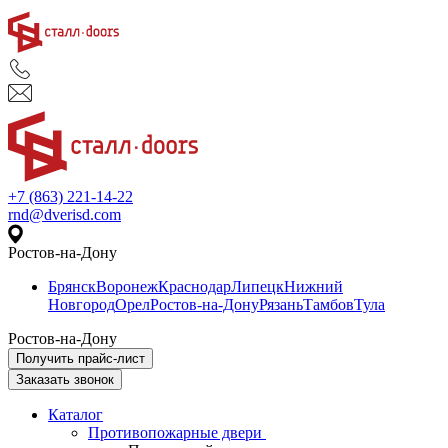
+7 (863) 221-14-22
rnd@dverisd.com
Ростов-на-Дону
Брянск
Воронеж
Краснодар
Липецк
Нижний
Новгород
Орел
Ростов-на-Дону
Рязань
Тамбов
Тула
Ростов-на-Дону
Получить прайс-лист
Заказать звонок
Каталог
Противопожарные двери