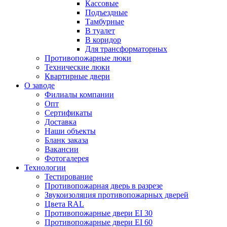
Кассовые
Подъездные
Тамбурные
В туалет
В коридор
Для трансформаторных
Противопожарные люки
Технические люки
Квартирные двери
О заводе
Филиалы компании
Опт
Сертификаты
Доставка
Наши объекты
Бланк заказа
Вакансии
Фотогалерея
Технологии
Тестирование
Противопожарная дверь в разрезе
Звукоизоляция противопожарных дверей
Цвета RAL
Противопожарные двери EI 30
Противопожарные двери EI 60