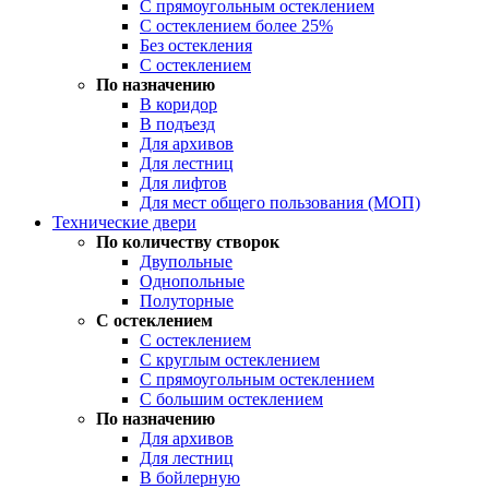
С прямоугольным остеклением
С остеклением более 25%
Без остекления
С остеклением
По назначению
В коридор
В подъезд
Для архивов
Для лестниц
Для лифтов
Для мест общего пользования (МОП)
Технические двери
По количеству створок
Двупольные
Однопольные
Полуторные
С остеклением
С остеклением
С круглым остеклением
С прямоугольным остеклением
С большим остеклением
По назначению
Для архивов
Для лестниц
В бойлерную