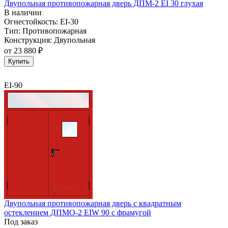
Двупольная противопожарная дверь ДПМ-2 EI 30 глухая
В наличии
Огнестойкость:
EI-30
Тип:
Противопожарная
Конструкция:
Двупольная
от
23 880 ₽
Купить
EI-90
Двупольная противопожарная дверь с квадратным
остеклением ДПМО-2 EIW 90 с фрамугой
Под заказ