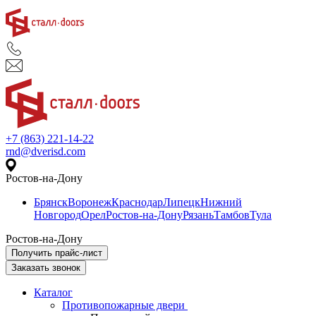
+7 (863) 221-14-22
rnd@dverisd.com
Ростов-на-Дону
Брянск
Воронеж
Краснодар
Липецк
Нижний
Новгород
Орел
Ростов-на-Дону
Рязань
Тамбов
Тула
Ростов-на-Дону
Получить прайс-лист
Заказать звонок
Каталог
Противопожарные двери