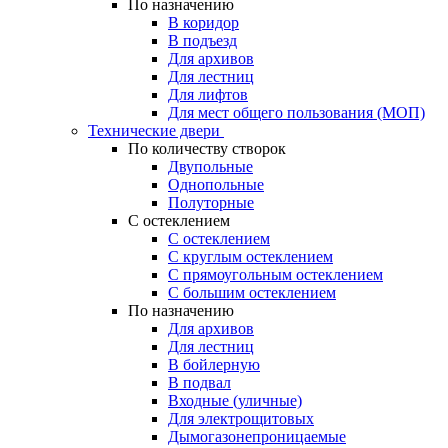
По назначению
В коридор
В подъезд
Для архивов
Для лестниц
Для лифтов
Для мест общего пользования (МОП)
Технические двери
По количеству створок
Двупольные
Однопольные
Полуторные
С остеклением
С остеклением
С круглым остеклением
С прямоугольным остеклением
С большим остеклением
По назначению
Для архивов
Для лестниц
В бойлерную
В подвал
Входные (уличные)
Для электрощитовых
Дымогазонепроницаемые