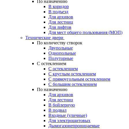
По назначению
В коридор
В подъезд
Для архивов
Для лестниц
Для лифтов
Для мест общего пользования (МОП)
Технические двери
По количеству створок
Двупольные
Однопольные
Полуторные
С остеклением
С остеклением
С круглым остеклением
С прямоугольным остеклением
С большим остеклением
По назначению
Для архивов
Для лестниц
В бойлерную
В подвал
Входные (уличные)
Для электрощитовых
Дымогазонепроницаемые