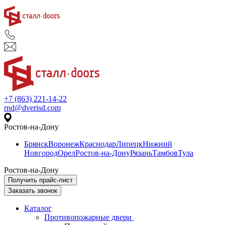
+7 (863) 221-14-22
rnd@dverisd.com
Ростов-на-Дону
Брянск
Воронеж
Краснодар
Липецк
Нижний
Новгород
Орел
Ростов-на-Дону
Рязань
Тамбов
Тула
Ростов-на-Дону
Получить прайс-лист
Заказать звонок
Каталог
Противопожарные двери