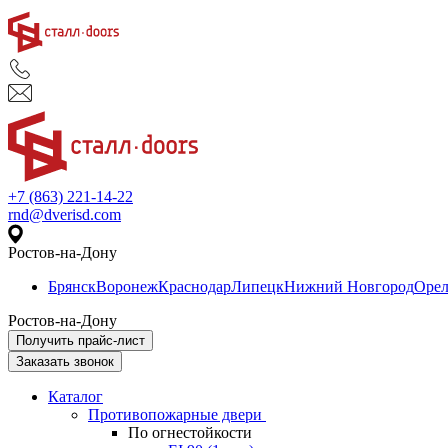
+7 (863) 221-14-22
rnd@dverisd.com
Ростов-на-Дону
Брянск
Воронеж
Краснодар
Липецк
Нижний Новгород
Оре
Ростов-на-Дону
Получить прайс-лист
Заказать звонок
Каталог
Противопожарные двери
По огнестойкости