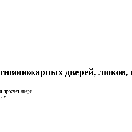
тивопожарных дверей, люков,
й просчет двери
рам