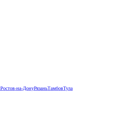
л
Ростов-на-Дону
Рязань
Тамбов
Тула