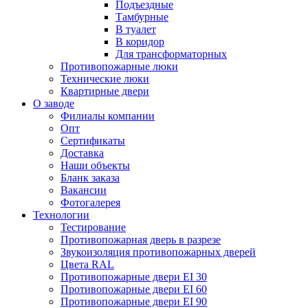
Подъездные
Тамбурные
В туалет
В коридор
Для трансформаторных
Противопожарные люки
Технические люки
Квартирные двери
О заводе
Филиалы компании
Опт
Сертификаты
Доставка
Наши объекты
Бланк заказа
Вакансии
Фотогалерея
Технологии
Тестирование
Противопожарная дверь в разрезе
Звукоизоляция противопожарных дверей
Цвета RAL
Противопожарные двери EI 30
Противопожарные двери EI 60
Противопожарные двери EI 90