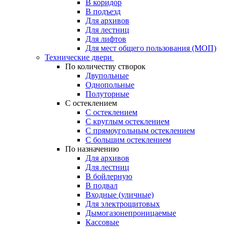
В коридор
В подъезд
Для архивов
Для лестниц
Для лифтов
Для мест общего пользования (МОП)
Технические двери
По количеству створок
Двупольные
Однопольные
Полуторные
С остеклением
С остеклением
С круглым остеклением
С прямоугольным остеклением
С большим остеклением
По назначению
Для архивов
Для лестниц
В бойлерную
В подвал
Входные (уличные)
Для электрощитовых
Дымогазонепроницаемые
Кассовые